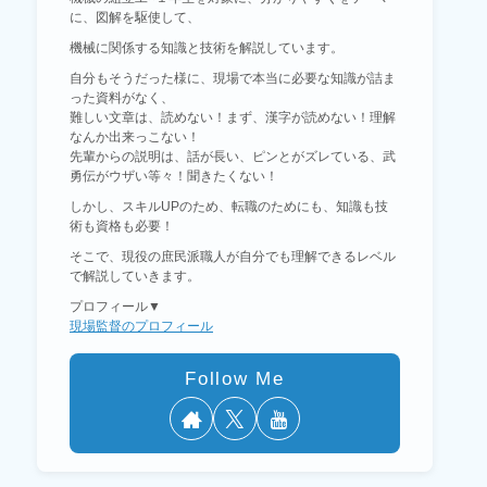
に、図解を駆使して、
機械に関係する知識と技術を解説しています。
自分もそうだった様に、現場で本当に必要な知識が詰ま
った資料がなく、
難しい文章は、読めない！まず、漢字が読めない！理解
なんか出来っこない！
先輩からの説明は、話が長い、ピンとがズレている、武
勇伝がウザい等々！聞きたくない！
しかし、スキルUPのため、転職のためにも、知識も技
術も資格も必要！
そこで、現役の庶民派職人が自分でも理解できるレベル
で解説していきます。
プロフィール▼
現場監督のプロフィール