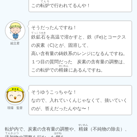
てんろ
この
転炉
で行われてるんや！
そうだったんですね！
てっこうせき
鉄鉱石
を高温で溶かすと、鉄（Fe)とコークス
組立君
の炭素（C)とが、固溶して、
高い含有量の鋳鉄系のレンジになるんですね。
１つ目の質問だった 炭素の含有量の調整は、
せいれん
この転炉での
精錬
にあるんですね。
そうゆうこっちゃな！
なので、入れていくんじゃなくて、抜いていく
のが、答えだったんやな〜！
現場 監督
せいれん
転炉内で、炭素の含有量の調整や、
精錬
（不純物の除去）、
てんかぶつ
はがね