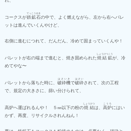
れ、
てっこうせき
コークスが
鉄鉱石
の中で、よく燃えながら、左から右へパレ
ットは進んでいくんやけど、
右側に進むにつれて、だんだん、冷めて固まっていくんや！
しょうけつこう
パレットが右の端まで進むと、焼き固められた
焼結鉱
が、冷
めてやな〜
はさいき
はさい
パレットから落ちた時に、
破砕機
で
破砕
されて、次の工程
で、規定の大きさに、篩い分けられて、
しょうけつ
こうろ
高炉へ運ばれるんや！ ５㎜以下の粉の
焼結
は、
高炉
にはい
かず、再度、リサイクルされんねん！