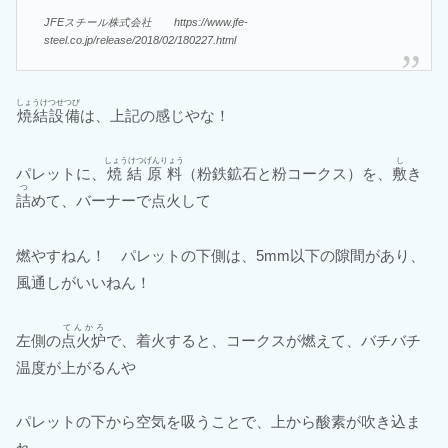
JFEスチール株式会社 https://www.jfe-
steel.co.jp/release/2018/02/180227.html
しょうけつせつび
焼結設備
は、上記の感じやな！
しょうけつげんりょう
し
パレットに、
焼結原料
（粉鉄鉱石と粉コークス）を、
敷
き
つ
詰
めて、バーナーで点火して
燃やすねん！ パレットの下側は、5mm以下の隙間があり、
風通しがいいねん！
てんかろ
左側の
点火炉
で、着火すると、コークスが燃えて、バチバチ
温度が上がるんや
パレットの下から空気を吸うことで、上から酸素が吹き込ま