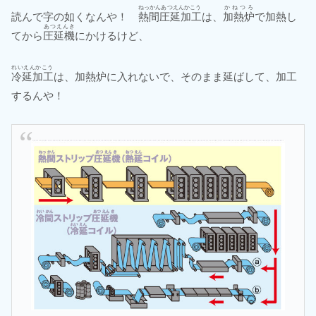
ねっかんあつえんかこう
かねつろ
読んで字の如くなんや！
熱間圧延加工
は、
加熱炉
で加熱し
あつえんき
てから
圧延機
にかけるけど、
れいえんかこう
冷延加工
は、加熱炉に入れないで、そのまま延ばして、加工
するんや！