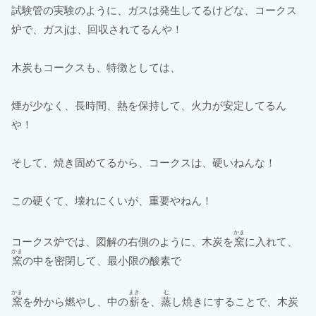
試験管の実験のように、ガスは発生してるけどな、コークス
炉で、ガスjは、回収されてるんや！
木炭もコークスも、特徴としては、
煙が少なく、長時間、熱を保持して、火力が安定してるん
や！
そして、焼き固めてるから、コークスは、硬いねんな！
この硬くて、壊れにくいが、重要やねん！
かま
コークス炉では、図解の右側のように、木炭を
窯
に入れて、
かま
窯
の中を密閉して、最小限の酸素で
かま
まき
む
窯
を外から燃やし、中の
薪
を、
蒸
し焼きにすることで、木炭