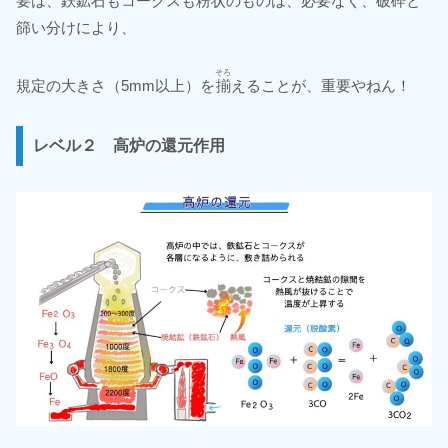
要は、鉄鉱石もコークスも粉状のものは、必要なく、破砕と
篩い分けにより、
そろ
規定の大きさ（5mm以上）を
揃
えることが、重要やねん！
レベル２ 高炉の還元作用