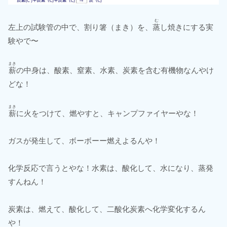
む
左上の試験管の中で、割り箸（まき）を、
蒸
し焼きにする実
験やで〜
まき
薪
の中身は、酸素、窒素、水素、炭素を含む有機物なんやけ
どな！
まき
薪
に火をつけて、燃やすと、キャンプファイヤーやな！
ガスが発生して、ボーボーー燃えよるんや！
化学反応で言うとやな！水素は、酸化して、水になり、蒸発
すんねん！
炭素は、燃えて、酸化して、二酸化炭素へ化学変化するん
や！