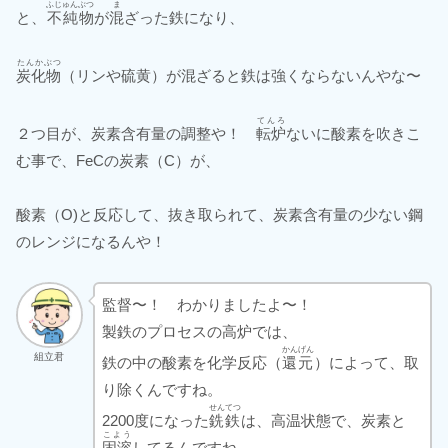
ふじゅんぶつ
ま
と、
不純物
が
混
ざった鉄になり、
たんかぶつ
炭化物
（リンや硫黄）が混ざると鉄は強くならないんやな〜
てんろ
２つ目が、炭素含有量の調整や！
転炉
ないに酸素を吹きこ
む事で、FeCの炭素（C）が、
酸素（O)と反応して、抜き取られて、炭素含有量の少ない鋼
のレンジになるんや！
監督〜！ わかりましたよ〜！
製鉄のプロセスの高炉では、
かんげん
組立君
鉄の中の酸素を化学反応（
還元
）によって、取
り除くんですね。
せんてつ
2200度になった
銑鉄
は、高温状態で、炭素と
こよう
固溶
してるんですね。