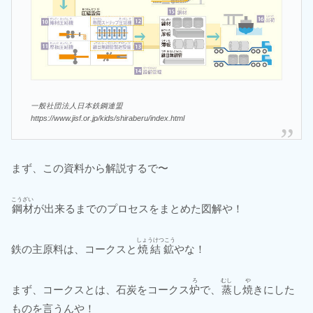
一般社団法人日本鉄鋼連盟
https://www.jisf.or.jp/kids/shiraberu/index.html
まず、この資料から解説するで〜
こうざい
鋼材
が出来るまでのプロセスをまとめた図解や！
しょうけつこう
鉄の主原料は、コークスと
焼結鉱
やな！
ろ
むし
や
まず、コークスとは、石炭をコークス
炉
で、
蒸
し
焼
きにした
ものを言うんや！