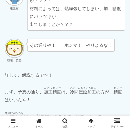
か？？？？
材料によっては、熱膨張してしまい、加工精度
組立君
にバラツキが
出てしまうとか？？？
その通りや！ ホンマ！ やりよるな！
現場 監督
詳しく、解説するで〜！
かこうせいど
れいかんあつえん加工
せいど
まず、予想の通り、
加工精度
は、
冷間圧延加工
の方が、
精度
はいいんや！
ねっかんあつえん
熱間圧延
だと、熱影響があるので、材料によって、
せんぼうちょうけいすう
線膨張係数
があり、
メニュー
ホーム
検索
トップ
サイドバー