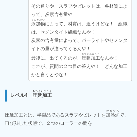
その通りや、スラブやビレットは、各材質によ
って、炭素含有量や
てんかぶつ
添加物
によって、材質は、違うけどな！ 組織
は、セメンタイト組織なんや！
炭素の含有量によって、パーライトやセメンタ
イトの量が違ってくるんや！
あつえんかこう
最後に、出てくるのが、
圧延加工
なんや！
これが、質問の２つ目の答えや！ どんな加工
かと言うとやな！
あつえんかこう
レベル4
圧延加工
かねつろ
圧延加工とは、半製品であるスラブやビレットを
加熱炉
で、
再び熱した状態で、２つのローラーの間を