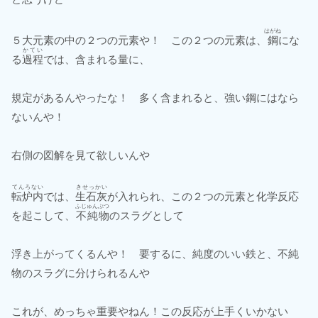
はがね
５大元素の中の２つの元素や！ この２つの元素は、
鋼
にな
かてい
る
過程
では、含まれる量に、
規定があるんやったな！ 多く含まれると、強い鋼にはなら
ないんや！
右側の図解を見て欲しいんや
てんろない
きせっかい
転炉内
では、
生石灰
が入れられ、この２つの元素と化学反応
ふじゅんぶつ
を起こして、
不純物
のスラグとして
浮き上がってくるんや！ 要するに、純度のいい鉄と、不純
物のスラグに分けられるんや
これが、めっちゃ重要やねん！この反応が上手くいかない