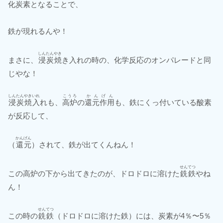
化炭素となることで、
鉄が現れるんや！
しんたんやき
まさに、
浸炭焼
き入れの時の、化学反応のオンパレードと同
じやな！
しんたんやきいれ
こうろ
かんげん
浸炭焼入
れも、
高炉
の
還元作用
も、鉄にくっ付いている酸素
が反応して、
かんげん
（
還元
）されて、鉄が出てくんねん！
せんてつ
この高炉の下から出てきたのが、ドロドロに溶けた
銑鉄
やね
ん！
せんてつ
この時の
銑鉄
（ドロドロに溶けた鉄）には、炭素が4％〜5％