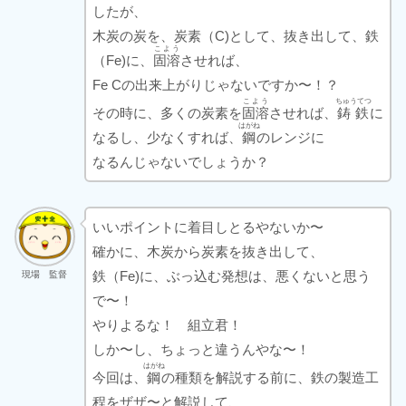
したが、
木炭の炭を、炭素（C)として、抜き出して、鉄
こよう
（Fe)に、
固溶
させれば、
Fe Cの出来上がりじゃないですか〜！？
こよう
ちゅうてつ
その時に、多くの炭素を
固溶
させれば、
鋳鉄
に
はがね
なるし、少なくすれば、
鋼
のレンジに
なるんじゃないでしょうか？
いいポイントに着目しとるやないか〜
確かに、木炭から炭素を抜き出して、
鉄（Fe)に、ぶっ込む発想は、悪くないと思う
現場 監督
で〜！
やりよるな！ 組立君！
しか〜し、ちょっと違うんやな〜！
はがね
今回は、
鋼
の種類を解説する前に、鉄の製造工
程をザザ〜と解説して、