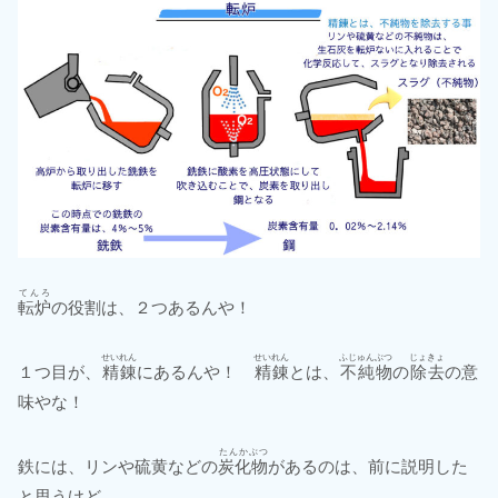
てんろ
転炉
の役割は、２つあるんや！
せいれん
せいれん
ふじゅんぶつ
じょきょ
１つ目が、
精錬
にあるんや！
精錬
とは、
不純物
の
除去
の意
味やな！
たんかぶつ
鉄には、リンや硫黄などの
炭化物
があるのは、前に説明した
と思うけど