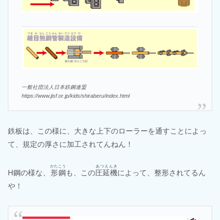
一般社団法人日本鉄鋼連盟
https://www.jisf.or.jp/kids/shiraberu/index.html
鉄板は、この様に、大きな上下のローラーを通すことによっ
て、規定の厚さに加工されてんねん！
かたこう
あつえんき
H鋼の様な、
形鋼
も、この
圧延機
によって、整形されてるん
や！