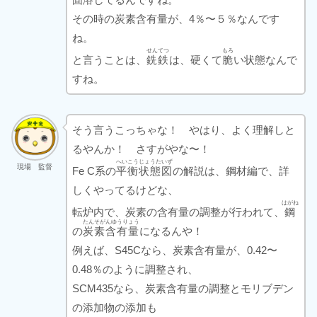
その時の炭素含有量が、4％〜５％なんです
ね。
せんてつ
もろ
と言うことは、
銑鉄
は、硬くて
脆
い状態なんで
すね。
そう言うこっちゃな！ やはり、よく理解しと
るやんか！ さすがやな〜！
へいこうじょうたいず
現場 監督
Fe C系の
平衡状態図
の解説は、鋼材編で、詳
しくやってるけどな、
はがね
転炉内で、炭素の含有量の調整が行われて、
鋼
たんそがんゆうりょう
の
炭素含有量
になるんや！
例えば、S45Cなら、炭素含有量が、0.42〜
0.48％のように調整され、
SCM435なら、炭素含有量の調整とモリブデン
の添加物の添加も