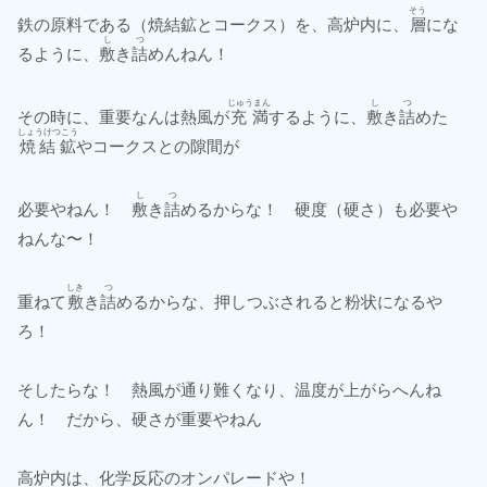
そう
鉄の原料である（焼結鉱とコークス）を、高炉内に、
層
にな
し
つ
るように、
敷
き
詰
めんねん！
じゅうまん
し
つ
その時に、重要なんは熱風が
充満
するように、
敷
き
詰
めた
しょうけつこう
焼結鉱
やコークスとの隙間が
し
つ
必要やねん！
敷
き
詰
めるからな！ 硬度（硬さ）も必要や
ねんな〜！
しき
つ
重ねて
敷
き
詰
めるからな、押しつぶされると粉状になるや
ろ！
そしたらな！ 熱風が通り難くなり、温度が上がらへんね
ん！ だから、硬さが重要やねん
高炉内は、化学反応のオンパレードや！