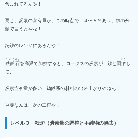
含まれてるんや！
要は、炭素の含有量が、この時点で、４〜５％あり、鉄の分
類で言うとやな！
鋳鉄のレンジにあるんや！
てっこうせき
こよう
鉄鉱石
を高温で加熱すると、コークスの炭素が、鉄と
固溶
し
て、
炭素含有量が多い、鋳鉄系の材料の出来上がりやねん！
重要なんは、次の工程や！
レベル３ 転炉（炭素量の調整と不純物の除去）