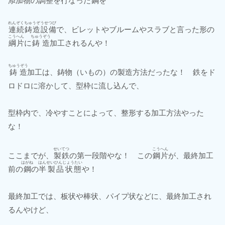
添加物
の調整を行なった
鋼
を
れんぞくちゅうぞうせつび
連続鋳造設備
で、ビレットやブルームやスラブと言った形の
こうへん
ちゅうぞう
綱片
に
鋳造
加工されるんや！
ちゅうぞう
鋳造
加工は、鋳物（いもの）の製造方法だったな！ 鉄をド
ロドロに溶かして、型枠に流し込んで、
型枠内で、冷やすことによって、整形する加工方法やった
な！
せいてつ
こうへん
ここまでが、
製鉄
の第一段階やな！ この
鋼片
が、最終加工
はがね
はんせいひんじょうたい
前の
鋼
の
半製品状態
や！
最終加工では、板状や棒状、パイプ状などに、最終加工され
るんやけど、