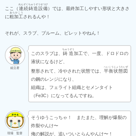
れんぞくちゅうぞうせつび
ここ（
連続鋳造設備
）では、最終加工しやすい形状と大きさ
あらかこう
に
粗加工
されるんや！
それが、スラブ、ブルーム、ビレットやねん！
ちゅうぞう
このスラブは、
鋳造
加工で、一度、ドロドロの
液状になるけど、
へいこうじょうたいず
組立君
整形されて、冷やされた状態では、
平衡状態図
の鋼のレンジになり、
組織は、フェライト組織とセメンタイト
（Fe3C）になってるんですね。
そうゆうこっちゃ！ またまた、理解が爆裂の
炸裂やんけ〜
俺の解説が、追いついとらんやんけ〜！
現場 監督