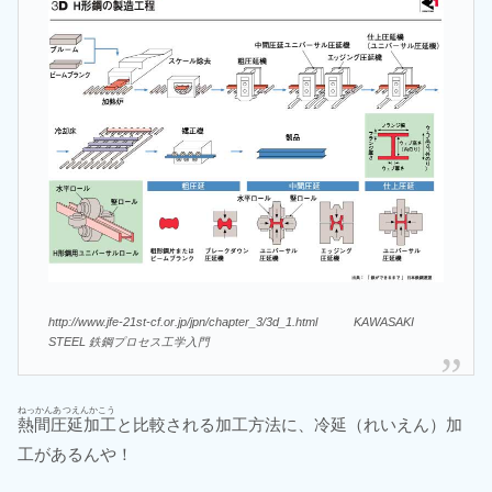
http://www.jfe-21st-cf.or.jp/jpn/chapter_3/3d_1.html KAWASAKI
STEEL 鉄鋼プロセス工学入門
ねっかんあつえんかこう
熱間圧延加工
と比較される加工方法に、冷延（れいえん）加
工があるんや！